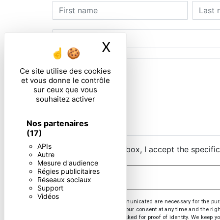
X
Masquer le ban
Ce site utilise des cookies
et vous donne le contrôle
sur ceux que vous
souhaitez activer
Nos partenaires
(17)
APIs
By checking this box, I accept the specifi
Autre
Mesure d'audience
Régies publicitaires
Réseaux sociaux
Support
Vidéos
** The personal data communicated are necessary for the purpose
opposition, withdrawal of your consent at any time and the righ
or by email. You may be asked for proof of identity. We keep yo