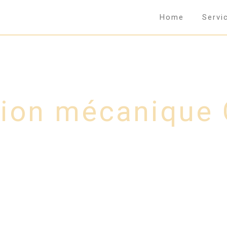
Home
Servi
tion mécanique