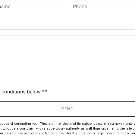
deau des cookies
c conditions below **
SEND
s of contacting you. They are intended and its subcontractors. You have rights of acc
t to lodge a complaint with a supervisory authority, as well than organizing the fate
ur data for the period of contact and then for the duration of legal prescription for