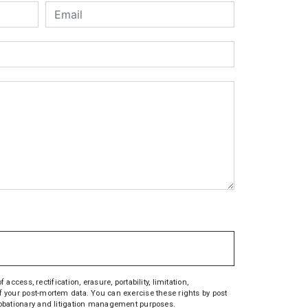
ess, rectification, erasure, portability, limitation,
 of your post-mortem data. You can exercise these rights by post
 probationary and litigation management purposes.