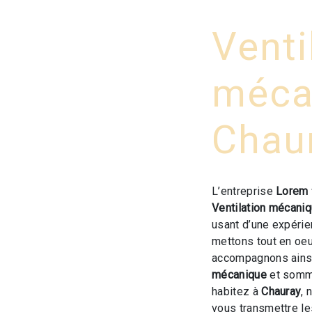
Venti
méca
Chau
L’entreprise
Lorem
Ventilation mécani
usant d’une expérien
mettons tout en oeu
accompagnons ainsi
mécanique
et somme
habitez à
Chauray
, 
vous transmettre l