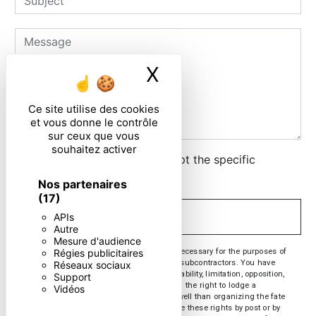
X
Masquer le ban
Ce site utilise des cookies
et vous donne le contrôle
sur ceux que vous
souhaitez activer
By checking this box, I accept the specific
conditions below **
Nos partenaires
(17)
APIs
SEND
Autre
Mesure d'audience
** The personal data communicated are necessary for the purposes of
Régies publicitaires
contacting you. They are intended and its subcontractors. You have
Réseaux sociaux
rights of access, rectification, erasure, portability, limitation, opposition,
Support
withdrawal of your consent at any time and the right to lodge a
Vidéos
complaint with a supervisory authority, as well than organizing the fate
of your post-mortem data. You can exercise these rights by post or by