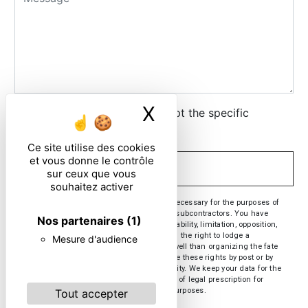
X
Masquer le ban
By checking this box, I accept the specific
conditions below **
Ce site utilise des cookies
et vous donne le contrôle
SEND
sur ceux que vous
souhaitez activer
** The personal data communicated are necessary for the purposes of
contacting you. They are intended and its subcontractors. You have
Nos partenaires
(1)
rights of access, rectification, erasure, portability, limitation, opposition,
withdrawal of your consent at any time and the right to lodge a
Mesure d'audience
complaint with a supervisory authority, as well than organizing the fate
of your post-mortem data. You can exercise these rights by post or by
email. You may be asked for proof of identity. We keep your data for the
period of contact and then for the duration of legal prescription for
probationary and litigation management purposes.
Tout accepter