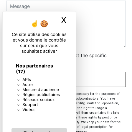
X
Masquer le ban
Ce site utilise des cookies
et vous donne le contrôle
sur ceux que vous
souhaitez activer
By checking this box, I accept the specific
conditions below **
Nos partenaires
(17)
APIs
SEND
Autre
Mesure d'audience
** The personal data communicated are necessary for the purposes of
Régies publicitaires
contacting you. They are intended and its subcontractors. You have
Réseaux sociaux
rights of access, rectification, erasure, portability, limitation, opposition,
Support
withdrawal of your consent at any time and the right to lodge a
Vidéos
complaint with a supervisory authority, as well than organizing the fate
of your post-mortem data. You can exercise these rights by post or by
email. You may be asked for proof of identity. We keep your data for the
period of contact and then for the duration of legal prescription for
probationary and litigation management purposes.