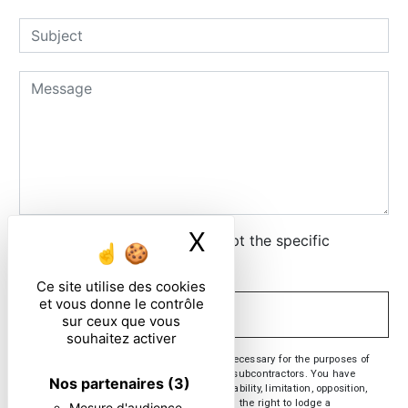
X
Masquer le ban
By checking this box, I accept the specific
conditions below **
Ce site utilise des cookies
et vous donne le contrôle
SEND
sur ceux que vous
souhaitez activer
** The personal data communicated are necessary for the purposes of
contacting you. They are intended and its subcontractors. You have
Nos partenaires
(3)
rights of access, rectification, erasure, portability, limitation, opposition,
withdrawal of your consent at any time and the right to lodge a
Mesure d'audience