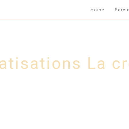
Home
Servi
atisations La c