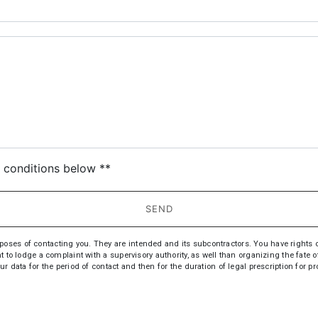
deau des cookies
c conditions below **
SEND
s of contacting you. They are intended and its subcontractors. You have rights of acc
t to lodge a complaint with a supervisory authority, as well than organizing the fate
ur data for the period of contact and then for the duration of legal prescription for