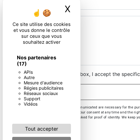
X
Masquer le ban
Ce site utilise des cookies
et vous donne le contrôle
sur ceux que vous
souhaitez activer
Nos partenaires
(17)
APIs
By checking this box, I accept the specifi
Autre
Mesure d'audience
Régies publicitaires
Réseaux sociaux
Support
Vidéos
** The personal data communicated are necessary for the purpose
opposition, withdrawal of your consent at any time and the righ
or by email. You may be asked for proof of identity. We keep yo
Tout accepter