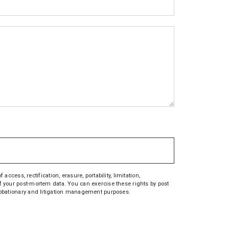
ess, rectification, erasure, portability, limitation,
 of your post-mortem data. You can exercise these rights by post
 probationary and litigation management purposes.