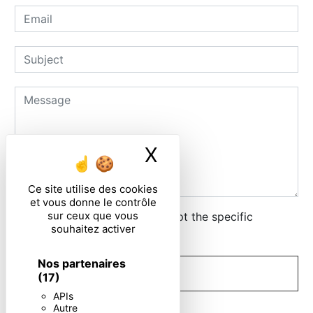
X
Masquer le ban
Ce site utilise des cookies
et vous donne le contrôle
sur ceux que vous
By checking this box, I accept the specific
souhaitez activer
conditions below **
Nos partenaires
SEND
(17)
APIs
Autre