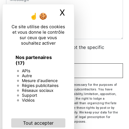
X
Masquer le ban
Ce site utilise des cookies
et vous donne le contrôle
sur ceux que vous
souhaitez activer
By checking this box, I accept the specific
conditions below **
Nos partenaires
(17)
APIs
SEND
Autre
Mesure d'audience
** The personal data communicated are necessary for the purposes of
Régies publicitaires
contacting you. They are intended and its subcontractors. You have
Réseaux sociaux
rights of access, rectification, erasure, portability, limitation, opposition,
Support
withdrawal of your consent at any time and the right to lodge a
Vidéos
complaint with a supervisory authority, as well than organizing the fate
of your post-mortem data. You can exercise these rights by post or by
email. You may be asked for proof of identity. We keep your data for the
period of contact and then for the duration of legal prescription for
probationary and litigation management purposes.
Tout accepter