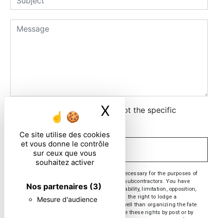
X
Masquer le ban
By checking this box, I accept the specific
conditions below **
Ce site utilise des cookies
et vous donne le contrôle
SEND
sur ceux que vous
souhaitez activer
** The personal data communicated are necessary for the purposes of
contacting you. They are intended and its subcontractors. You have
Nos partenaires
(3)
rights of access, rectification, erasure, portability, limitation, opposition,
withdrawal of your consent at any time and the right to lodge a
Mesure d'audience
complaint with a supervisory authority, as well than organizing the fate
of your post-mortem data. You can exercise these rights by post or by