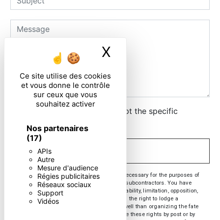
X
Masquer le ban
Ce site utilise des cookies
et vous donne le contrôle
sur ceux que vous
souhaitez activer
By checking this box, I accept the specific
conditions below **
Nos partenaires
(17)
APIs
SEND
Autre
Mesure d'audience
** The personal data communicated are necessary for the purposes of
Régies publicitaires
contacting you. They are intended and its subcontractors. You have
Réseaux sociaux
rights of access, rectification, erasure, portability, limitation, opposition,
Support
withdrawal of your consent at any time and the right to lodge a
Vidéos
complaint with a supervisory authority, as well than organizing the fate
of your post-mortem data. You can exercise these rights by post or by