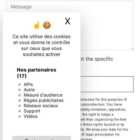
X
Masquer le ban
Ce site utilise des cookies
et vous donne le contrôle
sur ceux que vous
souhaitez activer
By checking this box, I accept the specific
conditions below **
Nos partenaires
(17)
APIs
SEND
Autre
Mesure d'audience
** The personal data communicated are necessary for the purposes of
Régies publicitaires
contacting you. They are intended and its subcontractors. You have
Réseaux sociaux
rights of access, rectification, erasure, portability, limitation, opposition,
Support
withdrawal of your consent at any time and the right to lodge a
Vidéos
complaint with a supervisory authority, as well than organizing the fate
of your post-mortem data. You can exercise these rights by post or by
email. You may be asked for proof of identity. We keep your data for the
period of contact and then for the duration of legal prescription for
probationary and litigation management purposes.