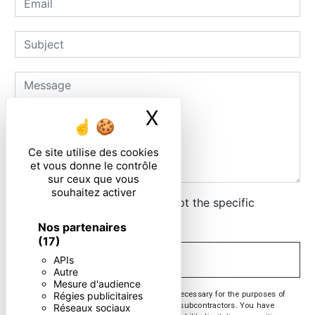
X
Masquer le ban
Ce site utilise des cookies
et vous donne le contrôle
sur ceux que vous
souhaitez activer
By checking this box, I accept the specific
conditions below **
Nos partenaires
(17)
APIs
SEND
Autre
Mesure d'audience
** The personal data communicated are necessary for the purposes of
Régies publicitaires
contacting you. They are intended and its subcontractors. You have
Réseaux sociaux