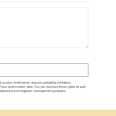
ess, rectification, erasure, portability, limitation,
 of your post-mortem data. You can exercise these rights by post
 probationary and litigation management purposes.