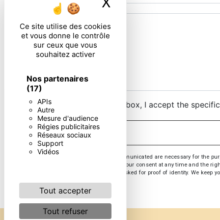
X
Masquer le ban
Ce site utilise des cookies
et vous donne le contrôle
sur ceux que vous
souhaitez activer
Nos partenaires
(17)
APIs
By checking this box, I accept the specifi
Autre
Mesure d'audience
Régies publicitaires
Réseaux sociaux
Support
Vidéos
** The personal data communicated are necessary for the purpose
opposition, withdrawal of your consent at any time and the righ
or by email. You may be asked for proof of identity. We keep yo
Tout accepter
Tout refuser