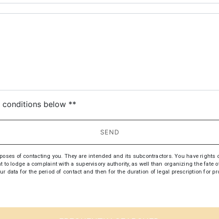
deau des cookies
c conditions below **
SEND
s of contacting you. They are intended and its subcontractors. You have rights of acc
t to lodge a complaint with a supervisory authority, as well than organizing the fate
ur data for the period of contact and then for the duration of legal prescription for