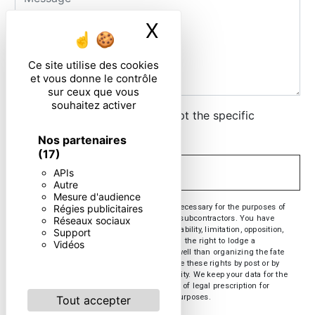
X
Masquer le ban
Ce site utilise des cookies
et vous donne le contrôle
sur ceux que vous
souhaitez activer
By checking this box, I accept the specific
conditions below **
Nos partenaires
(17)
APIs
SEND
Autre
Mesure d'audience
** The personal data communicated are necessary for the purposes of
Régies publicitaires
contacting you. They are intended and its subcontractors. You have
Réseaux sociaux
rights of access, rectification, erasure, portability, limitation, opposition,
Support
withdrawal of your consent at any time and the right to lodge a
Vidéos
complaint with a supervisory authority, as well than organizing the fate
of your post-mortem data. You can exercise these rights by post or by
email. You may be asked for proof of identity. We keep your data for the
period of contact and then for the duration of legal prescription for
probationary and litigation management purposes.
Tout accepter