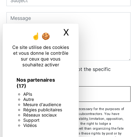
X
Masquer le ban
Ce site utilise des cookies
et vous donne le contrôle
sur ceux que vous
souhaitez activer
By checking this box, I accept the specific
conditions below **
Nos partenaires
(17)
APIs
SEND
Autre
Mesure d'audience
** The personal data communicated are necessary for the purposes of
Régies publicitaires
contacting you. They are intended and its subcontractors. You have
Réseaux sociaux
rights of access, rectification, erasure, portability, limitation, opposition,
Support
withdrawal of your consent at any time and the right to lodge a
Vidéos
complaint with a supervisory authority, as well than organizing the fate
of your post-mortem data. You can exercise these rights by post or by