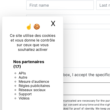
X
Masquer le ban
Ce site utilise des cookies
et vous donne le contrôle
sur ceux que vous
souhaitez activer
Nos partenaires
(17)
APIs
By checking this box, I accept the specifi
Autre
Mesure d'audience
Régies publicitaires
Réseaux sociaux
Support
Vidéos
** The personal data communicated are necessary for the purpose
opposition, withdrawal of your consent at any time and the righ
or by email. You may be asked for proof of identity. We keep yo