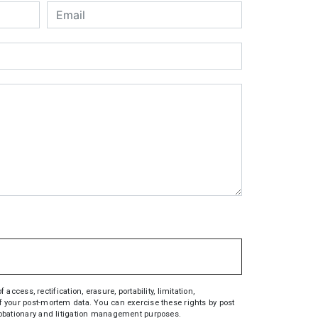
ess, rectification, erasure, portability, limitation,
 of your post-mortem data. You can exercise these rights by post
 probationary and litigation management purposes.