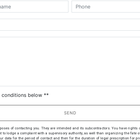
deau des cookies
c conditions below **
SEND
s of contacting you. They are intended and its subcontractors. You have rights of acc
t to lodge a complaint with a supervisory authority, as well than organizing the fate
ur data for the period of contact and then for the duration of legal prescription for