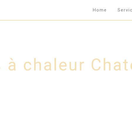
Home
Servi
à chaleur Chate