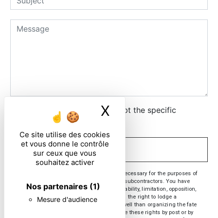
X
Masquer le ban
By checking this box, I accept the specific
conditions below **
Ce site utilise des cookies
et vous donne le contrôle
SEND
sur ceux que vous
souhaitez activer
** The personal data communicated are necessary for the purposes of
contacting you. They are intended and its subcontractors. You have
Nos partenaires
(1)
rights of access, rectification, erasure, portability, limitation, opposition,
withdrawal of your consent at any time and the right to lodge a
Mesure d'audience
complaint with a supervisory authority, as well than organizing the fate
of your post-mortem data. You can exercise these rights by post or by