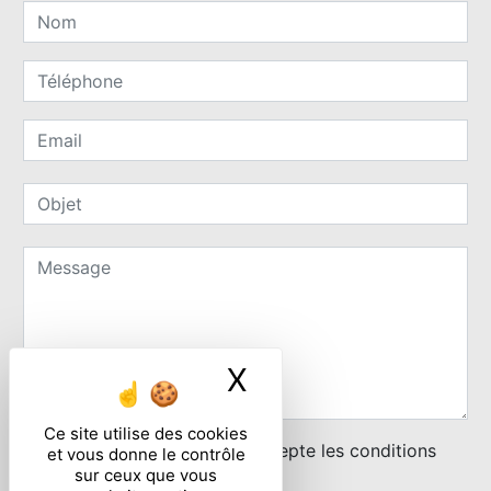
X
Masquer le ban
Ce site utilise des cookies
En cochant cette case, j'accepte les conditions
et vous donne le contrôle
sur ceux que vous
particulières ci-dessous **