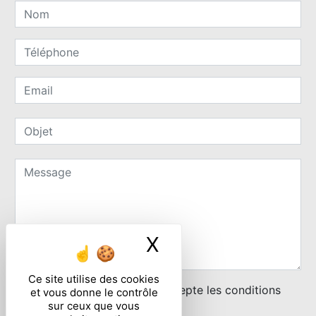
X
Masquer le ban
Ce site utilise des cookies
En cochant cette case, j'accepte les conditions
et vous donne le contrôle
sur ceux que vous
particulières ci-dessous **