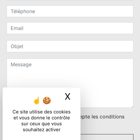
X
Masquer le ban
Ce site utilise des cookies
En cochant cette case, j'accepte les conditions
et vous donne le contrôle
sur ceux que vous
particulières ci-dessous **
souhaitez activer