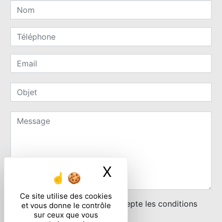
X
Masquer le ban
Ce site utilise des cookies
En cochant cette case, j'accepte les conditions
et vous donne le contrôle
sur ceux que vous
particulières ci-dessous **