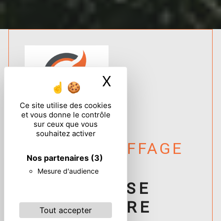
X
Masquer le ban
Ce site utilise des cookies
et vous donne le contrôle
sur ceux que vous
souhaitez activer
AZAY CHAUFFAGE
Nos partenaires
(3)
VOTRE
Mesure d'audience
ENTREPRISE
PARTENAIRE
Tout accepter